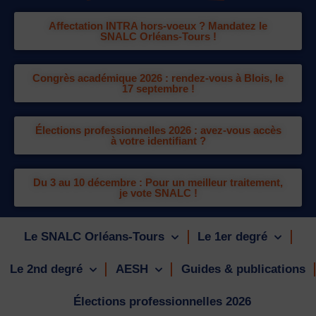
Affectation INTRA hors-voeux ? Mandatez le
SNALC Orléans-Tours !
Congrès académique 2026 : rendez-vous à Blois, le
17 septembre !
Élections professionnelles 2026 : avez-vous accès
à votre identifiant ?
Du 3 au 10 décembre : Pour un meilleur traitement,
je vote SNALC !
Le SNALC Orléans-Tours
Le 1er degré
Le 2nd degré
AESH
Guides & publications
Élections professionnelles 2026