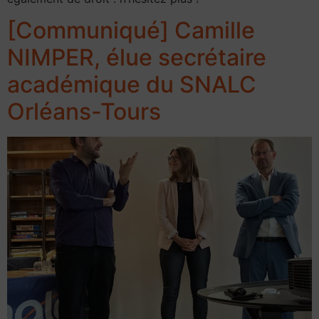
[Communiqué] Camille
NIMPER, élue secrétaire
académique du SNALC
Orléans-Tours