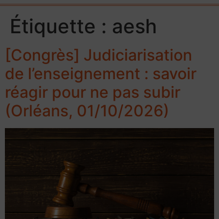
Étiquette :
aesh
[Congrès] Judiciarisation
de l’enseignement : savoir
réagir pour ne pas subir
(Orléans, 01/10/2026)