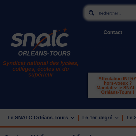
Contact
Syndicat national des lycées,
collèges, écoles et du
supérieur
Affectation INTR
hors-voeux ?
Mandatez le SNA
Orléans-Tours !
Le SNALC Orléans-Tours
Le 1er degré
Le 