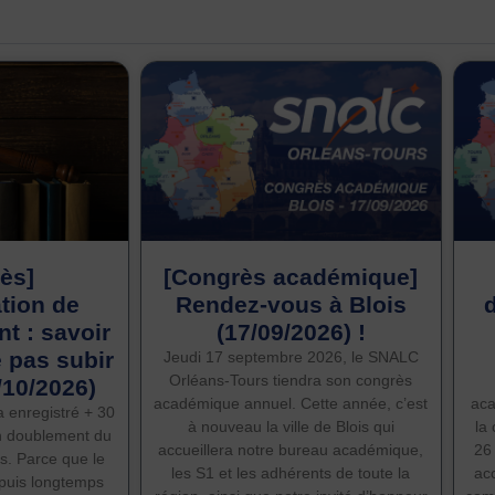
ès]
[Congrès académique]
ation de
Rendez-vous à Blois
d
t : savoir
(17/09/2026) !
e pas subir
Jeudi 17 septembre 2026, le SNALC
Orléans-Tours tiendra son congrès
/10/2026)
académique annuel. Cette année, c’est
aca
a enregistré + 30
à nouveau la ville de Blois qui
la
n doublement du
accueillera notre bureau académique,
26
s. Parce que le
les S1 et les adhérents de toute la
acc
puis longtemps