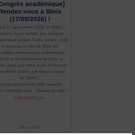
Congrès académique]
Rendez-vous à Blois
(17/09/2026) !
udi 17 septembre 2026, le SNALC
rléans-Tours tiendra son congrès
démique annuel. Cette année, c’est
à nouveau la ville de Blois qui
ueillera notre bureau académique,
es S1 et les adhérents de toute la
ion, ainsi que notre invité d’honneur
an-Rémi Girard, président national
du SNALC.
es inscriptions sont déjà ouvertes,
s n’attendez plus : bloquez la date !
LIRE L'ARTICLE »
29 juin 2026