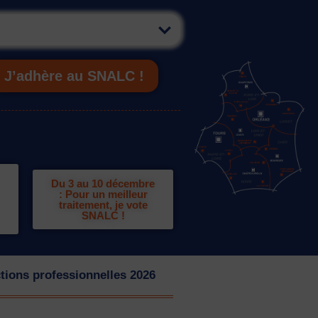
J’adhère au SNALC !
Du 3 au 10 décembre
: Pour un meilleur
traitement, je vote
SNALC !
tions professionnelles 2026