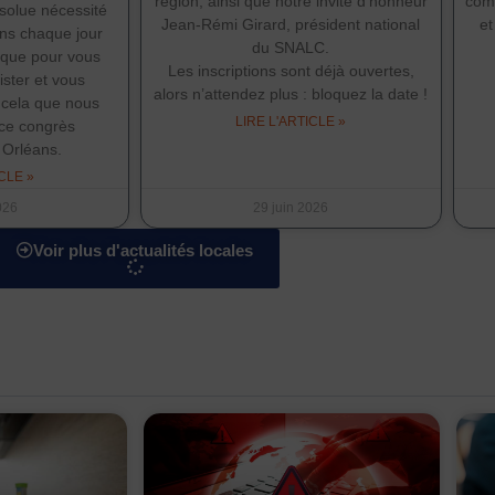
région, ainsi que notre invité d’honneur
comp
bsolue nécessité
Jean-Rémi Girard, président national
et
ons chaque jour
du SNALC.
dique pour vous
Les inscriptions sont déjà ouvertes,
ister et vous
alors n’attendez plus : bloquez la date !
r cela que nous
LIRE L'ARTICLE »
ce congrès
 Orléans.
CLE »
2026
29 juin 2026
Voir plus d'actualités locales