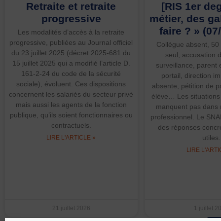
Retraite et retraite
[RIS 1er de
progressive
métier, des ga
faire ? » (07
Les modalités d’accès à la retraite
progressive, publiées au Journal officiel
Collègue absent, 50 
du 23 juillet 2025 (décret 2025-681 du
seul, accusation 
15 juillet 2025 qui a modifié l’article D.
surveillance, parent
161-2-24 du code de la sécurité
portail, direction 
sociale), évoluent. Ces dispositions
absente, pétition de p
concernent les salariés du secteur privé
élève… Les situation
mais aussi les agents de la fonction
manquent pas dans n
publique, qu’ils soient fonctionnaires ou
professionnel. Le SN
contractuels.
des réponses concrèt
utiles.
LIRE L'ARTICLE »
LIRE L'ARTI
21 juillet 2026
1 juillet 