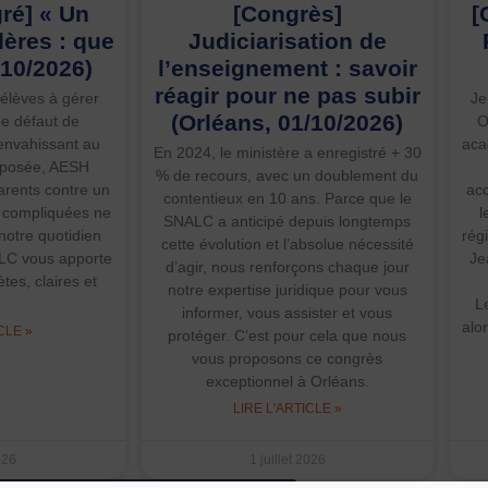
gré] « Un
[Congrès]
[
lères : que
Judiciarisation de
/10/2026)
l’enseignement : savoir
réagir pour ne pas subir
élèves à gérer
Je
(Orléans, 01/10/2026)
de défaut de
O
 envahissant au
aca
En 2024, le ministère a enregistré + 30
imposée, AESH
% de recours, avec un doublement du
arents contre un
acc
contentieux en 10 ans. Parce que le
s compliquées ne
l
SNALC a anticipé depuis longtemps
otre quotidien
rég
cette évolution et l’absolue nécessité
ALC vous apporte
Je
d’agir, nous renforçons chaque jour
es, claires et
notre expertise juridique pour vous
L
informer, vous assister et vous
alor
CLE »
protéger. C’est pour cela que nous
vous proposons ce congrès
exceptionnel à Orléans.
LIRE L'ARTICLE »
2026
1 juillet 2026