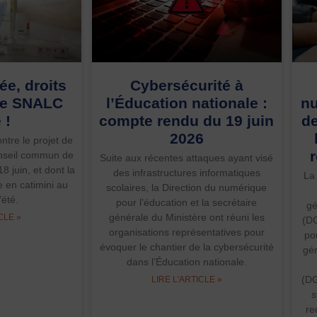
e, droits
Cybersécurité à
 le SNALC
l’Éducation nationale :
nu
 !
compte rendu du 19 juin
de
2026
tre le projet de
onseil commun de
Suite aux récentes attaques ayant visé
18 juin, et dont la
des infrastructures informatiques
La
e en catimini au
scolaires, la Direction du numérique
’été.
pour l’éducation et la secrétaire
gé
générale du Ministère ont réuni les
CLE »
(DG
organisations représentatives pour
po
évoquer le chantier de la cybersécurité
gén
dans l’Éducation nationale.
(DG
LIRE L'ARTICLE »
s
re