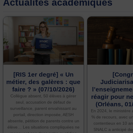
Actualités académiques
[RIS 1er degré] « Un
[Congr
métier, des galères : que
Judiciaris
faire ? » (07/10/2026)
l’enseignemen
réagir pour n
Collègue absent, 50 élèves à gérer
seul, accusation de défaut de
(Orléans, 01
surveillance, parent envahissant au
En 2024, le ministère 
portail, direction imposée, AESH
% de recours, avec u
absente, pétition de parents contre un
contentieux en 10 an
élève… Les situations compliquées ne
SNALC a anticipé de