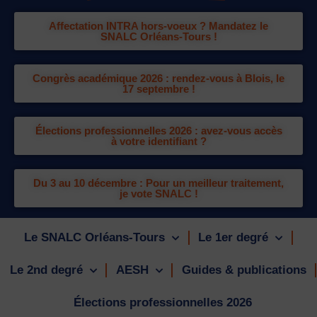
Affectation INTRA hors-voeux ? Mandatez le
SNALC Orléans-Tours !
Congrès académique 2026 : rendez-vous à Blois, le
17 septembre !
Élections professionnelles 2026 : avez-vous accès
à votre identifiant ?
Du 3 au 10 décembre : Pour un meilleur traitement,
je vote SNALC !
Le SNALC Orléans-Tours
Le 1er degré
Le 2nd degré
AESH
Guides & publications
Élections professionnelles 2026