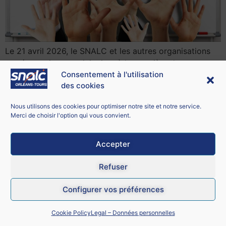
Le 21 avril 2026, le SNALC et les autres organisations
représentatives participaient à la première des quatre
Consentement à l'utilisation
réunions présidées par le ministre Geffray sur le thème
des cookies
de la démographie scolaire. L’occasion pour le SNALC
de réaffirmer LA priorité des personnels dans ce cadre :
Nous utilisons des cookies pour optimiser notre site et notre service.
l’amélioration de leurs conditions de travail.
Merci de choisir l'option qui vous convient.
L’insécurité
Accepter
Refuser
Configurer vos préférences
Cookie Policy
Legal – Données personnelles