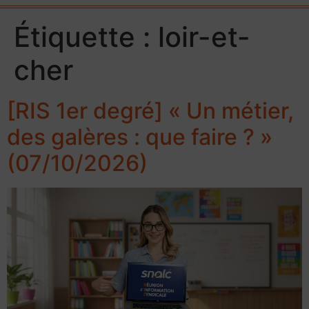
Étiquette :
loir-et-
cher
[RIS 1er degré] « Un métier,
des galères : que faire ? »
(07/10/2026)