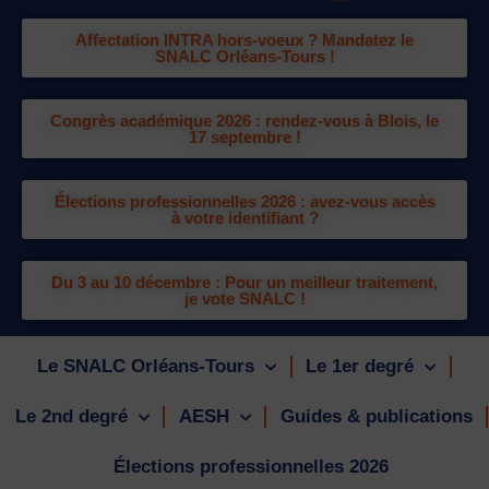
Affectation INTRA hors-voeux ? Mandatez le
SNALC Orléans-Tours !
Congrès académique 2026 : rendez-vous à Blois, le
17 septembre !
Élections professionnelles 2026 : avez-vous accès
à votre identifiant ?
Du 3 au 10 décembre : Pour un meilleur traitement,
je vote SNALC !
Le SNALC Orléans-Tours
Le 1er degré
Le 2nd degré
AESH
Guides & publications
Élections professionnelles 2026