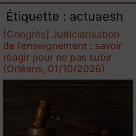
Étiquette :
actuaesh
[Congrès] Judiciarisation
de l’enseignement : savoir
réagir pour ne pas subir
(Orléans, 01/10/2026)