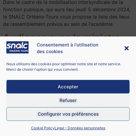
Dans le cadre de la mobilisation intersyndicale de la
fonction publique, qui aura lieu jeudi 5 décembre 2024,
le SNALC Orléans-Tours vous propose la liste des lieux
de rassemblement prévus au sein de l’académie.
Audience avec la ministre :
Consentement à l'utilisation
alerte sur l’école inclusive et
des cookies
la situation des AESH
Nous utilisons des cookies pour optimiser notre site et notre service.
Merci de choisir l'option qui vous convient.
Accepter
Refuser
Configurer vos préférences
Cookie Policy
Legal – Données personnelles