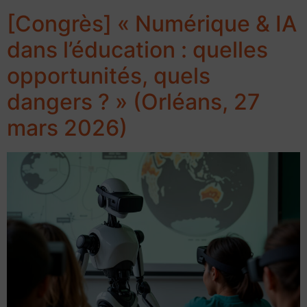
[Congrès] « Numérique & IA
dans l’éducation : quelles
opportunités, quels
dangers ? » (Orléans, 27
mars 2026)