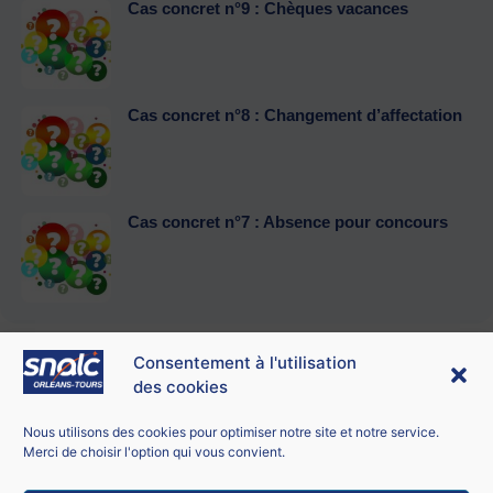
Cas concret n°9 : Chèques vacances
Cas concret n°8 : Changement d’affectation
Cas concret n°7 : Absence pour concours
Consentement à l'utilisation
des cookies
Contacter le SNALC Orléans-Tours
SNALC ORLÉANS-TOURS
Nous utilisons des cookies pour optimiser notre site et notre service.
21 bis rue George Sand
Merci de choisir l'option qui vous convient.
18100 Vierzon