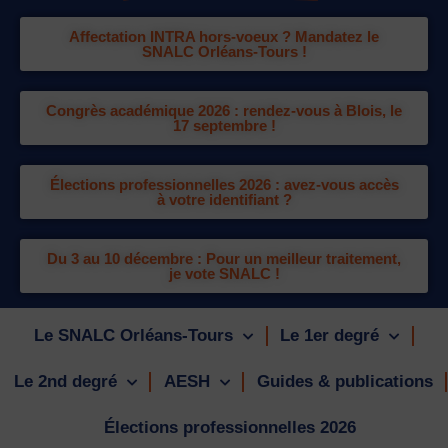
Affectation INTRA hors-voeux ? Mandatez le
SNALC Orléans-Tours !
Congrès académique 2026 : rendez-vous à Blois, le
17 septembre !
Élections professionnelles 2026 : avez-vous accès
à votre identifiant ?
Du 3 au 10 décembre : Pour un meilleur traitement,
je vote SNALC !
Le SNALC Orléans-Tours
Le 1er degré
Le 2nd degré
AESH
Guides & publications
Élections professionnelles 2026