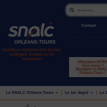
Contact
Syndicat national des lycées,
collèges, écoles et du
supérieur
Affectation INTR
hors-voeux ?
Mandatez le SNA
Orléans-Tours !
Le SNALC Orléans-Tours
Le 1er degré
Le 