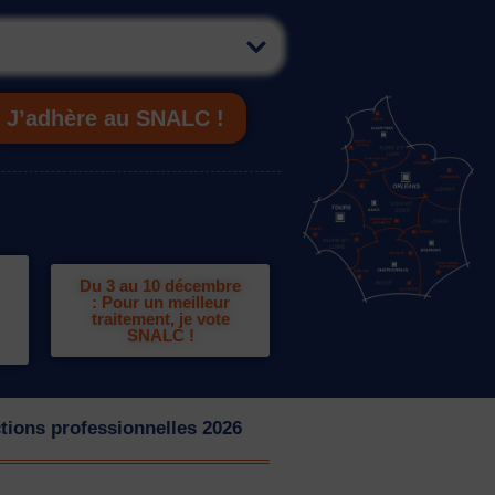
J’adhère au SNALC !
Du 3 au 10 décembre
: Pour un meilleur
traitement, je vote
SNALC !
tions professionnelles 2026