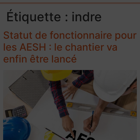
Étiquette :
indre
Statut de fonctionnaire pour
les AESH : le chantier va
enfin être lancé