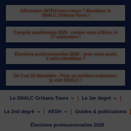
Affectation INTRA hors-voeux ? Mandatez le
SNALC Orléans-Tours !
Congrès académique 2026 : rendez-vous à Blois, le
17 septembre !
Élections professionnelles 2026 : avez-vous accès
à votre identifiant ?
Du 3 au 10 décembre : Pour un meilleur traitement,
je vote SNALC !
Le SNALC Orléans-Tours
Le 1er degré
Le 2nd degré
AESH
Guides & publications
Élections professionnelles 2026