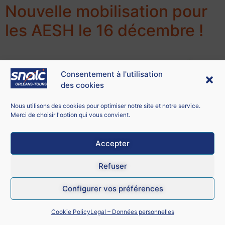
Nouvelle mobilisation pour
les AESH le 16 décembre !
Consentement à l'utilisation
des cookies
Nous utilisons des cookies pour optimiser notre site et notre service.
Merci de choisir l'option qui vous convient.
Accepter
Depuis mai dernier, dans le cadre d’une large
Refuser
Intersyndicale AESH, le SNALC s’est engagé dans une
Configurer vos préférences
grande campagne de mobilisation afin que soit créé un
corps de fonctionnaire de catégorie B pour les AESH.
Cookie Policy
Legal – Données personnelles
Découvrir (ou redécouvrir)