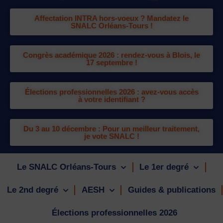
Affectation INTRA hors-voeux ? Mandatez le
SNALC Orléans-Tours !
Congrès académique 2026 : rendez-vous à Blois, le
17 septembre !
Élections professionnelles 2026 : avez-vous accès
à votre identifiant ?
Du 3 au 10 décembre : Pour un meilleur traitement,
je vote SNALC !
Le SNALC Orléans-Tours
Le 1er degré
Le 2nd degré
AESH
Guides & publications
Élections professionnelles 2026