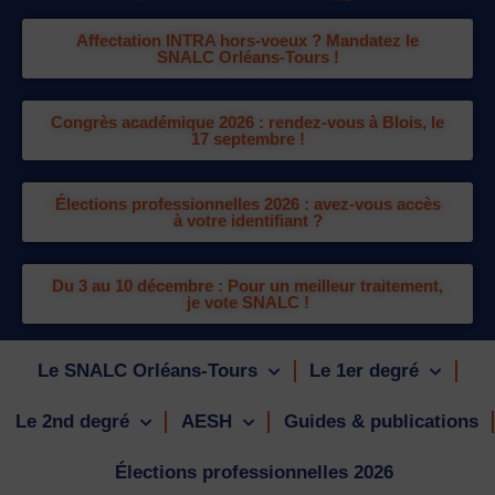
Affectation INTRA hors-voeux ? Mandatez le
SNALC Orléans-Tours !
Congrès académique 2026 : rendez-vous à Blois, le
17 septembre !
Élections professionnelles 2026 : avez-vous accès
à votre identifiant ?
Du 3 au 10 décembre : Pour un meilleur traitement,
je vote SNALC !
Le SNALC Orléans-Tours
Le 1er degré
Le 2nd degré
AESH
Guides & publications
Élections professionnelles 2026