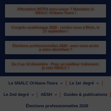
Affectation INTRA hors-voeux ? Mandatez le
SNALC Orléans-Tours !
Congrès académique 2026 : rendez-vous à Blois, le
17 septembre !
Élections professionnelles 2026 : avez-vous accès
à votre identifiant ?
Du 3 au 10 décembre : Pour un meilleur traitement,
je vote SNALC !
Le SNALC Orléans-Tours
Le 1er degré
Le 2nd degré
AESH
Guides & publications
Élections professionnelles 2026