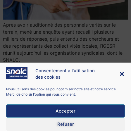
Après avoir auditionné des personnels variés sur le
terrain, mené une enquête ayant recueilli plusieurs
milliers de réponses, puis entendu des chercheurs et
des représentants des collectivités locales, l’IGESR
réunit aujourd’hui les organisations syndicales, dont le
SNALC.
Consentement à l'utilisation
des cookies
Contacter le SNALC Orléans-Tours
SNALC ORLÉANS-TOURS
Nous utilisons des cookies pour optimiser notre site et notre service.
21 bis rue George Sand
Merci de choisir l'option qui vous convient.
18100 Vierzon
Accepter
Mentions légales
Refuser