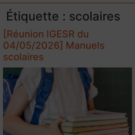
Étiquette :
scolaires
[Réunion IGESR du
04/05/2026] Manuels
scolaires