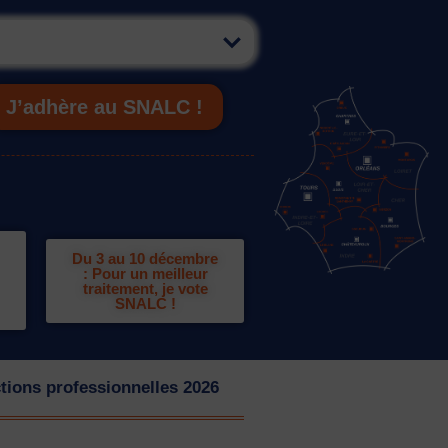
J’adhère au SNALC !
Du 3 au 10 décembre
: Pour un meilleur
traitement, je vote
SNALC !
tions professionnelles 2026