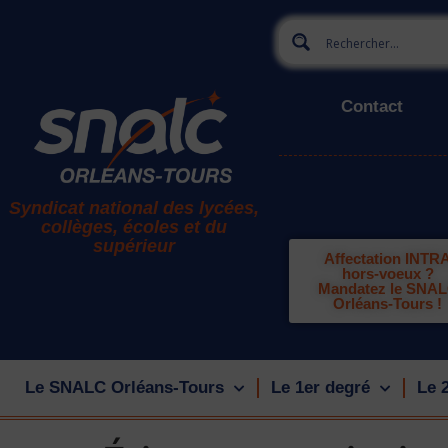
Contact
Syndicat national des lycées,
collèges, écoles et du
supérieur
Affectation INTR
hors-voeux ?
Mandatez le SNA
Orléans-Tours !
Le SNALC Orléans-Tours
Le 1er degré
Le 