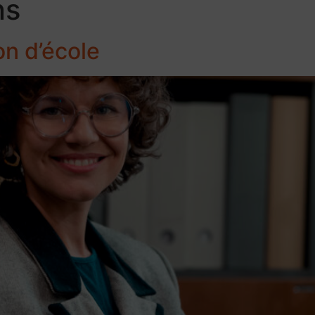
ns
on d’école