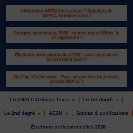
Affectation INTRA hors-voeux ? Mandatez le
SNALC Orléans-Tours !
Congrès académique 2026 : rendez-vous à Blois, le
17 septembre !
Élections professionnelles 2026 : avez-vous accès
à votre identifiant ?
Du 3 au 10 décembre : Pour un meilleur traitement,
je vote SNALC !
Le SNALC Orléans-Tours
Le 1er degré
Le 2nd degré
AESH
Guides & publications
Élections professionnelles 2026