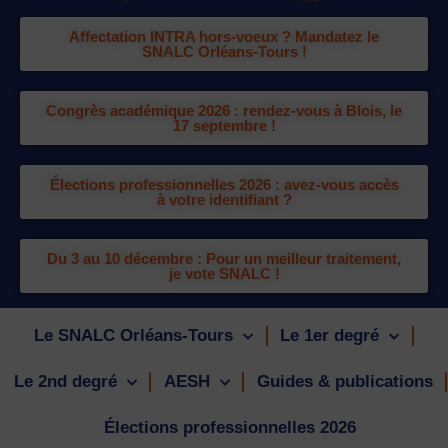
Affectation INTRA hors-voeux ? Mandatez le
SNALC Orléans-Tours !
Congrès académique 2026 : rendez-vous à Blois, le
17 septembre !
Élections professionnelles 2026 : avez-vous accès
à votre identifiant ?
Du 3 au 10 décembre : Pour un meilleur traitement,
je vote SNALC !
Le SNALC Orléans-Tours
Le 1er degré
Le 2nd degré
AESH
Guides & publications
Élections professionnelles 2026