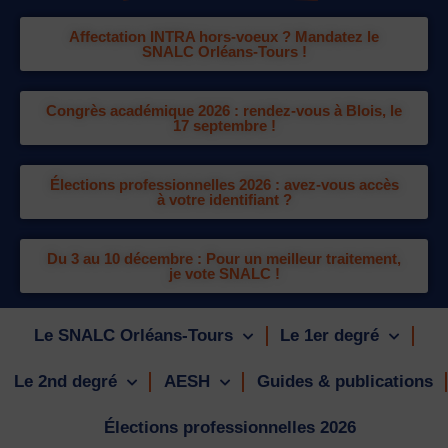
Affectation INTRA hors-voeux ? Mandatez le
SNALC Orléans-Tours !
Congrès académique 2026 : rendez-vous à Blois, le
17 septembre !
Élections professionnelles 2026 : avez-vous accès
à votre identifiant ?
Du 3 au 10 décembre : Pour un meilleur traitement,
je vote SNALC !
Le SNALC Orléans-Tours
Le 1er degré
Le 2nd degré
AESH
Guides & publications
Élections professionnelles 2026