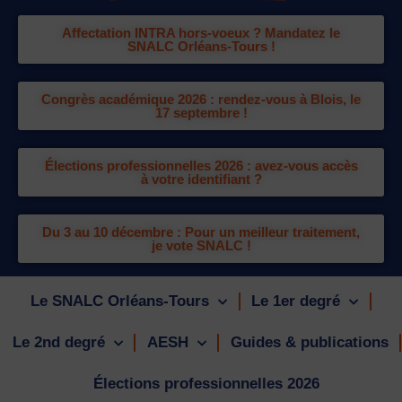
Affectation INTRA hors-voeux ? Mandatez le
SNALC Orléans-Tours !
Congrès académique 2026 : rendez-vous à Blois, le
17 septembre !
Élections professionnelles 2026 : avez-vous accès
à votre identifiant ?
Du 3 au 10 décembre : Pour un meilleur traitement,
je vote SNALC !
Le SNALC Orléans-Tours
Le 1er degré
Le 2nd degré
AESH
Guides & publications
Élections professionnelles 2026