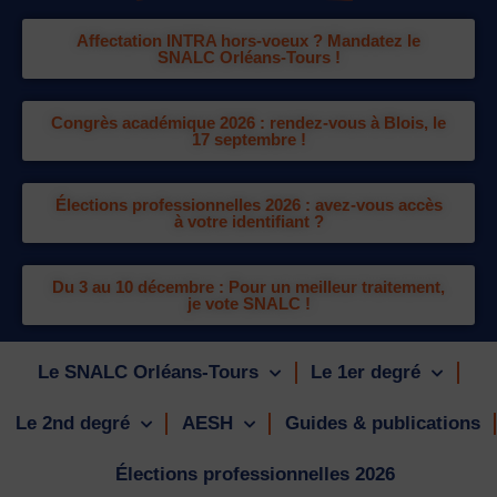
Affectation INTRA hors-voeux ? Mandatez le
SNALC Orléans-Tours !
Congrès académique 2026 : rendez-vous à Blois, le
17 septembre !
Élections professionnelles 2026 : avez-vous accès
à votre identifiant ?
Du 3 au 10 décembre : Pour un meilleur traitement,
je vote SNALC !
Le SNALC Orléans-Tours
Le 1er degré
Le 2nd degré
AESH
Guides & publications
Élections professionnelles 2026