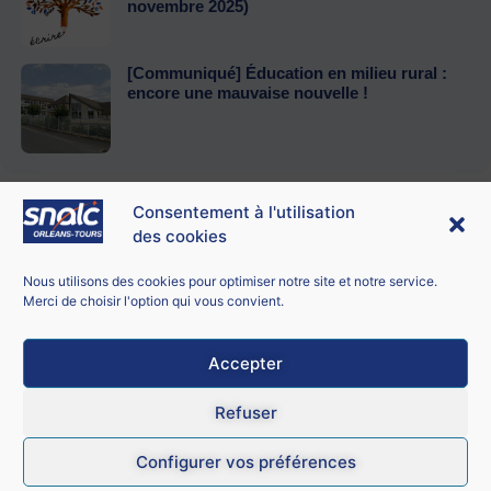
novembre 2025)
[Communiqué] Éducation en milieu rural :
encore une mauvaise nouvelle !
Consentement à l'utilisation
des cookies
Contacter le SNALC Orléans-Tours
SNALC ORLÉANS-TOURS
Nous utilisons des cookies pour optimiser notre site et notre service.
21 bis rue George Sand
Merci de choisir l'option qui vous convient.
18100 Vierzon
Accepter
Mentions légales
Refuser
CGU
Configurer vos préférences
Données personnelles