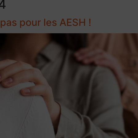
24
 pas pour les AESH !