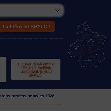
J’adhère au SNALC !
Du 3 au 10 décembre
: Pour un meilleur
traitement, je vote
SNALC !
tions professionnelles 2026