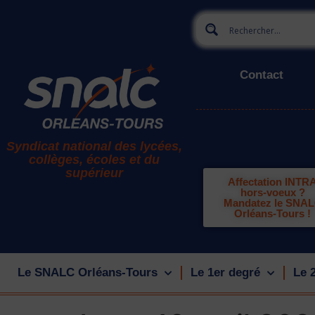
Contact
Syndicat national des lycées,
collèges, écoles et du
supérieur
Affectation INTR
hors-voeux ?
Mandatez le SNA
Orléans-Tours !
Le SNALC Orléans-Tours
Le 1er degré
Le 