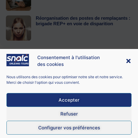
Réorganisation des postes de remplaçants :
brigade REP+ en voie de disparition
Consentement à l'utilisation
des cookies
Contacter le SNALC Orléans-Tours
SNALC ORLÉANS-TOURS
Nous utilisons des cookies pour optimiser notre site et notre service.
21 bis rue George Sand
Merci de choisir l'option qui vous convient.
18100 Vierzon
Accepter
Mentions légales
Refuser
CGU
Configurer vos préférences
Données personnelles