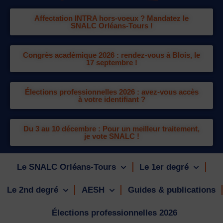
Affectation INTRA hors-voeux ? Mandatez le
SNALC Orléans-Tours !
Congrès académique 2026 : rendez-vous à Blois, le
17 septembre !
Élections professionnelles 2026 : avez-vous accès
à votre identifiant ?
Du 3 au 10 décembre : Pour un meilleur traitement,
je vote SNALC !
Le SNALC Orléans-Tours
Le 1er degré
Le 2nd degré
AESH
Guides & publications
Élections professionnelles 2026