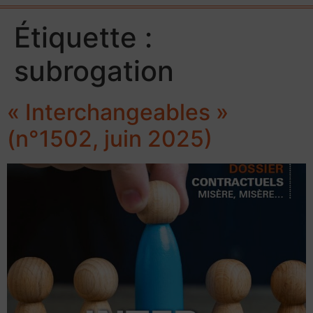
Étiquette :
subrogation
« Interchangeables »
(n°1502, juin 2025)