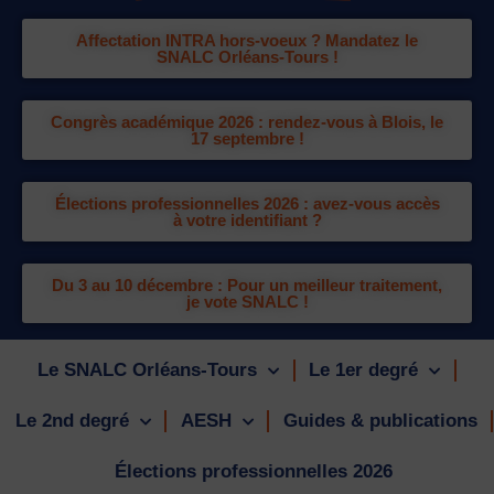
Affectation INTRA hors-voeux ? Mandatez le
SNALC Orléans-Tours !
Congrès académique 2026 : rendez-vous à Blois, le
17 septembre !
Élections professionnelles 2026 : avez-vous accès
à votre identifiant ?
Du 3 au 10 décembre : Pour un meilleur traitement,
je vote SNALC !
Le SNALC Orléans-Tours
Le 1er degré
Le 2nd degré
AESH
Guides & publications
Élections professionnelles 2026