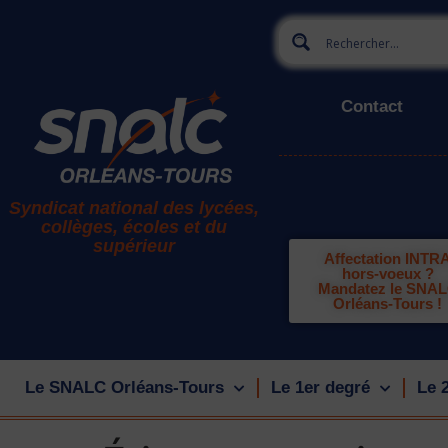
Contact
Syndicat national des lycées,
collèges, écoles et du
supérieur
Affectation INTR
hors-voeux ?
Mandatez le SNA
Orléans-Tours !
Le SNALC Orléans-Tours
Le 1er degré
Le 