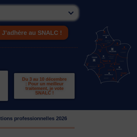
J’adhère au SNALC !
Du 3 au 10 décembre
: Pour un meilleur
traitement, je vote
SNALC !
tions professionnelles 2026