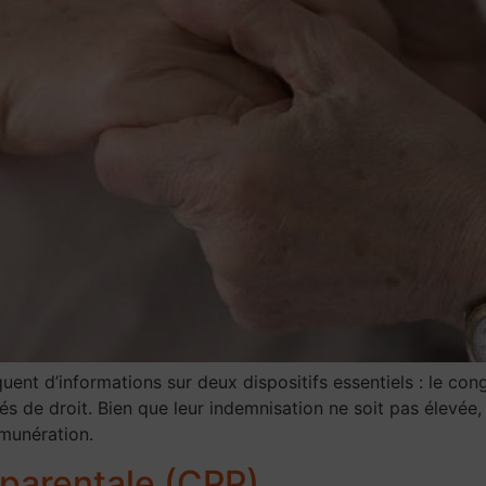
nt d’informations sur deux dispositifs essentiels : le con
és de droit. Bien que leur indemnisation ne soit pas élevée
émunération.
parentale (CPP)