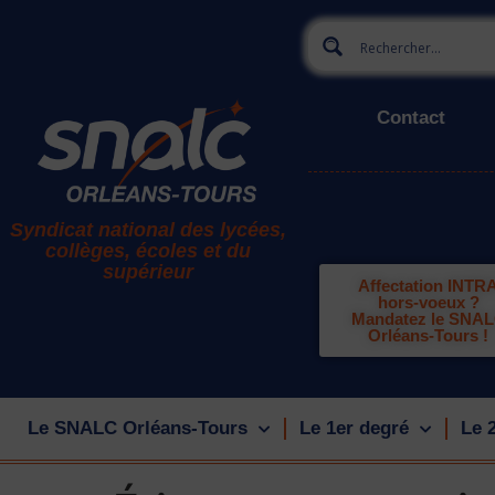
Contact
Syndicat national des lycées,
collèges, écoles et du
supérieur
Affectation INTR
hors-voeux ?
Mandatez le SNA
Orléans-Tours !
Le SNALC Orléans-Tours
Le 1er degré
Le 