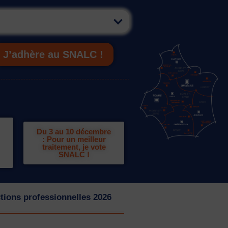
J’adhère au SNALC !
Du 3 au 10 décembre
: Pour un meilleur
traitement, je vote
SNALC !
tions professionnelles 2026