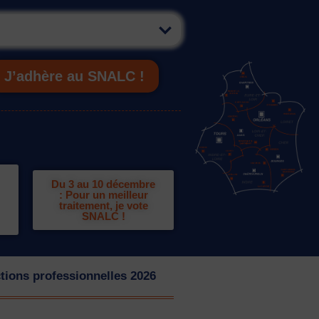
J’adhère au SNALC !
Du 3 au 10 décembre
: Pour un meilleur
traitement, je vote
SNALC !
tions professionnelles 2026