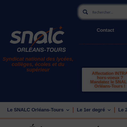
Contact
Syndicat national des lycées,
collèges, écoles et du
supérieur
Affectation INTR
hors-voeux ?
Mandatez le SNA
Orléans-Tours !
Le SNALC Orléans-Tours
Le 1er degré
Le 