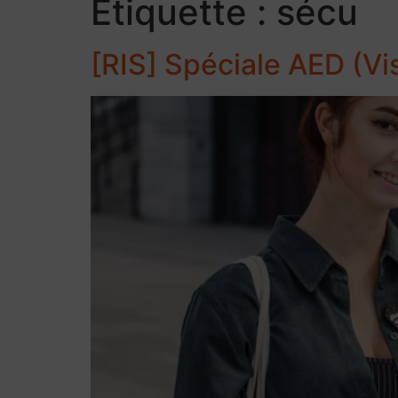
Étiquette :
sécu
[RIS] Spéciale AED (Vi