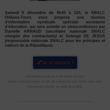
Samedi 6 décembre de 9h45 à 12h, l
e SNALC
Orléans-Tours vous propose une réunion
d’information syndicale spéciale assistants
d’éducation, qui sera animée en visioconférence par
Danielle ARNAUD
(secrétaire nationale SNALC
chargée des contractuels)
et Solange DE JESUS
(responsable nationale SNALC pour les principes et
valeurs de la République).
Je m'inscris !
Inscriptions jusqu’au 5 décembre (inclus).
Après votre inscription, le lien de connexion vers Zoom vous sera
envoyé par courriel, la veille de la RIS.