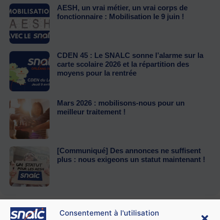
AESH, un vrai métier, un vrai corps de
fonctionnaire : Mobilisation le 9 juin !
CDEN 45 : Le SNALC sonne l’alarme sur la
carte scolaire 2026 et la répartition des
moyens pour la rentrée
Mars 2026 : mobilisons-nous pour un
meilleur traitement !
[Communiqué] Des annonces ne suffisent
plus : nous exigeons un statut maintenant !
Consentement à l'utilisation