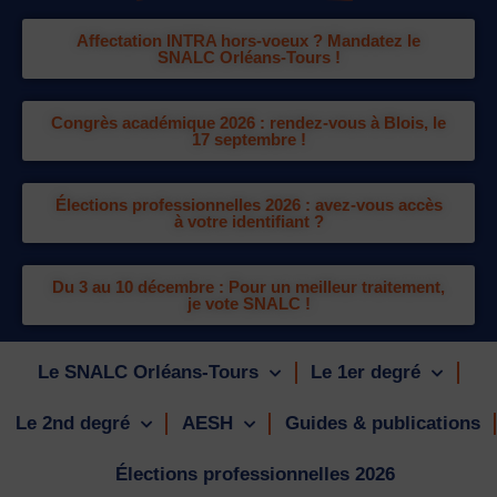
Affectation INTRA hors-voeux ? Mandatez le
SNALC Orléans-Tours !
Congrès académique 2026 : rendez-vous à Blois, le
17 septembre !
Élections professionnelles 2026 : avez-vous accès
à votre identifiant ?
Du 3 au 10 décembre : Pour un meilleur traitement,
je vote SNALC !
Le SNALC Orléans-Tours
Le 1er degré
Le 2nd degré
AESH
Guides & publications
Élections professionnelles 2026