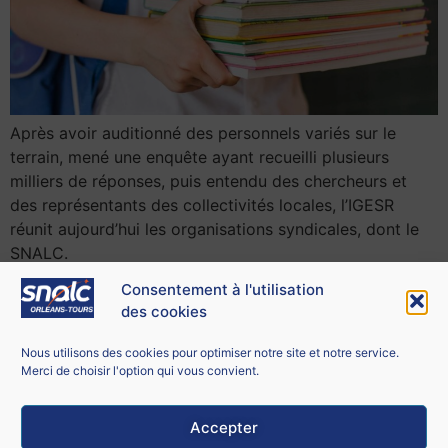
Après avoir auditionné des personnels variés sur le
terrain, mené une enquête ayant recueilli plusieurs
milliers de réponses, puis entendu des chercheurs et
des représentants des collectivités locales, l’IGESR
réunit aujourd’hui les organisations syndicales, dont le
SNALC.
Consentement à l'utilisation
des cookies
Contacter le SNALC Orléans-Tours
SNALC ORLÉANS-TOURS
Nous utilisons des cookies pour optimiser notre site et notre service.
21 bis rue George Sand
Merci de choisir l'option qui vous convient.
18100 Vierzon
Accepter