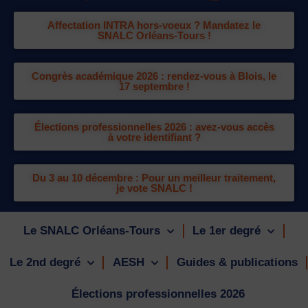
Affectation INTRA hors-voeux ? Mandatez le
SNALC Orléans-Tours !
Congrès académique 2026 : rendez-vous à Blois, le
17 septembre !
Élections professionnelles 2026 : avez-vous accès
à votre identifiant ?
Du 3 au 10 décembre : Pour un meilleur traitement,
je vote SNALC !
Le SNALC Orléans-Tours
Le 1er degré
Le 2nd degré
AESH
Guides & publications
Élections professionnelles 2026