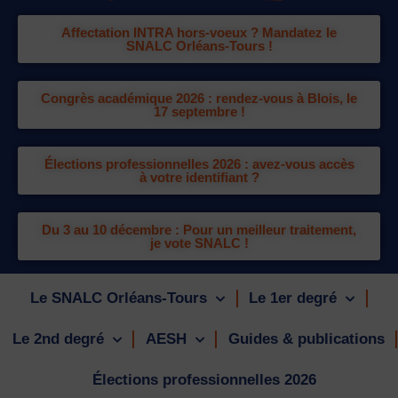
Affectation INTRA hors-voeux ? Mandatez le
SNALC Orléans-Tours !
Congrès académique 2026 : rendez-vous à Blois, le
17 septembre !
Élections professionnelles 2026 : avez-vous accès
à votre identifiant ?
Du 3 au 10 décembre : Pour un meilleur traitement,
je vote SNALC !
Le SNALC Orléans-Tours
Le 1er degré
Le 2nd degré
AESH
Guides & publications
Élections professionnelles 2026