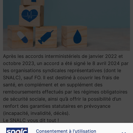
Après les accords interministériels de janvier 2022 et
octobre 2023, un accord a été signé le 8 avril 2024 par
les organisations syndicales représentatives (dont le
SNALC), sauf FO. Il est destiné à couvrir les frais de
santé, en complément et en supplément des
remboursements effectués par les régimes obligatoires
de sécurité sociale, ainsi qu’à offrir la possibilité d’un
renfort des garanties statutaires en prévoyance
(incapacité, invalidité, décès).
Le SNALC vous dit tout !
Consentement à l'utilisation