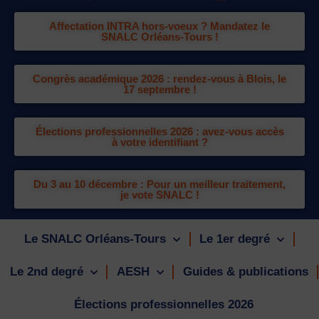
Affectation INTRA hors-voeux ? Mandatez le
SNALC Orléans-Tours !
Congrès académique 2026 : rendez-vous à Blois, le
17 septembre !
Élections professionnelles 2026 : avez-vous accès
à votre identifiant ?
Du 3 au 10 décembre : Pour un meilleur traitement,
je vote SNALC !
Le SNALC Orléans-Tours
Le 1er degré
Le 2nd degré
AESH
Guides & publications
Élections professionnelles 2026