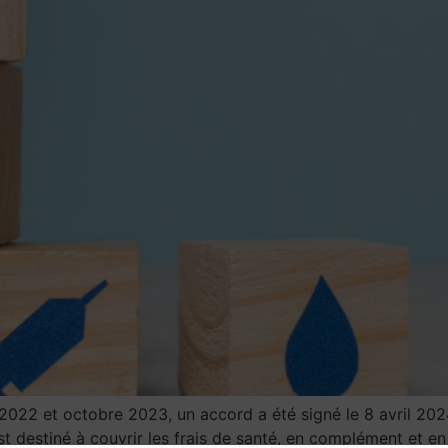
r 2022 et octobre 2023, un accord a été signé le 8 avril 202
 est destiné à couvrir les frais de santé, en complément et