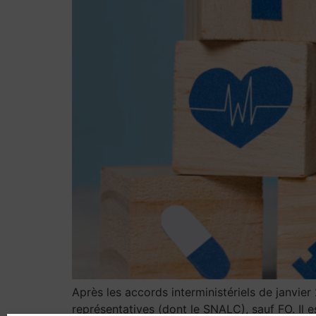
Après les accords interministériels de janvie
représentatives (dont le SNALC), sauf FO. Il