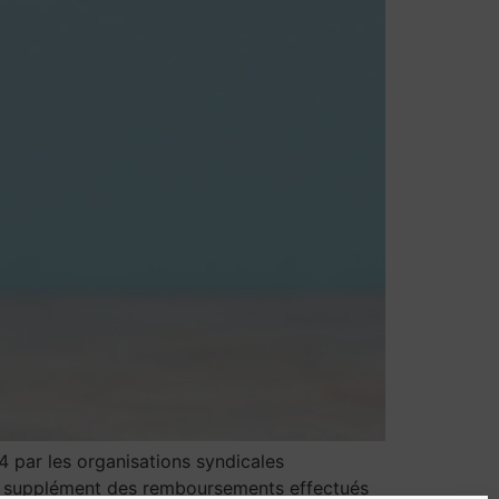
4 par les organisations syndicales
 en supplément des remboursements effectués