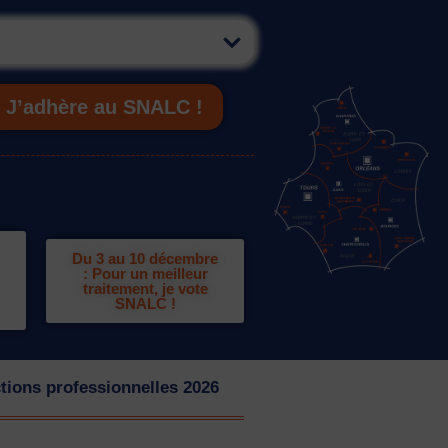
J’adhère au SNALC !
Du 3 au 10 décembre
: Pour un meilleur
traitement, je vote
SNALC !
tions professionnelles 2026