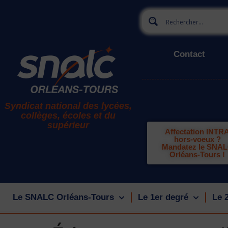
Contact
Syndicat national des lycées,
collèges, écoles et du
supérieur
Affectation INTR
hors-voeux ?
Mandatez le SNA
Orléans-Tours !
Le SNALC Orléans-Tours
Le 1er degré
Le 