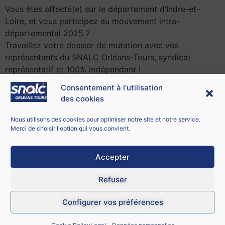
Vous êtes affecté(e) sur le département d’Indre-et-
Loire, et vous participez au mouvement intra-
départemental 2025 ?
Travaillez votre dossier de mutation avec vos
représentants du SNALC Orléans-Tours, syndicat
représentatif et 100% indépendant !
Consentement à l'utilisation
des cookies
Contacter le SNALC Orléans-Tours
SNALC ORLÉANS-TOURS
Nous utilisons des cookies pour optimiser notre site et notre service.
21 bis rue George Sand
Merci de choisir l'option qui vous convient.
18100 Vierzon
Accepter
Mentions légales
Refuser
CGU
Configurer vos préférences
Données personnelles