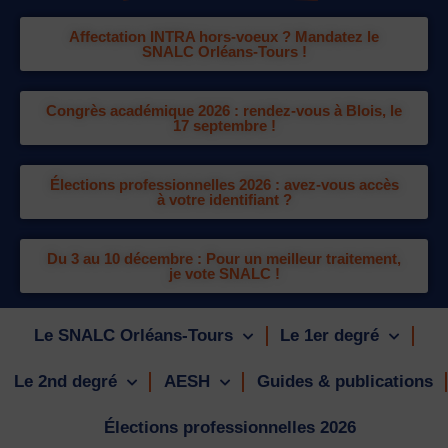
Affectation INTRA hors-voeux ? Mandatez le
SNALC Orléans-Tours !
Congrès académique 2026 : rendez-vous à Blois, le
17 septembre !
Élections professionnelles 2026 : avez-vous accès
à votre identifiant ?
Du 3 au 10 décembre : Pour un meilleur traitement,
je vote SNALC !
Le SNALC Orléans-Tours
Le 1er degré
Le 2nd degré
AESH
Guides & publications
Élections professionnelles 2026