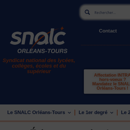
Contact
Syndicat national des lycées,
collèges, écoles et du
supérieur
Affectation INTR
hors-voeux ?
Mandatez le SNA
Orléans-Tours !
Le SNALC Orléans-Tours
Le 1er degré
Le 