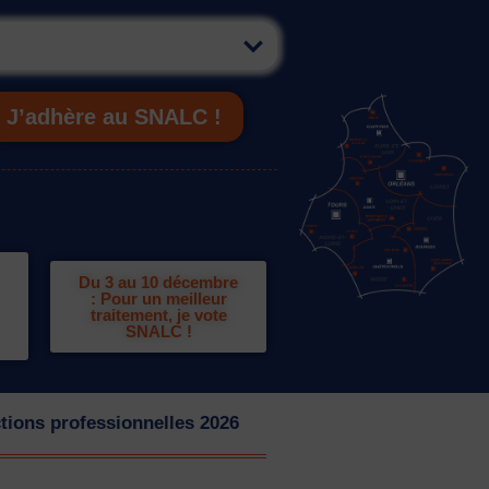
J’adhère au SNALC !
Du 3 au 10 décembre
: Pour un meilleur
traitement, je vote
SNALC !
tions professionnelles 2026