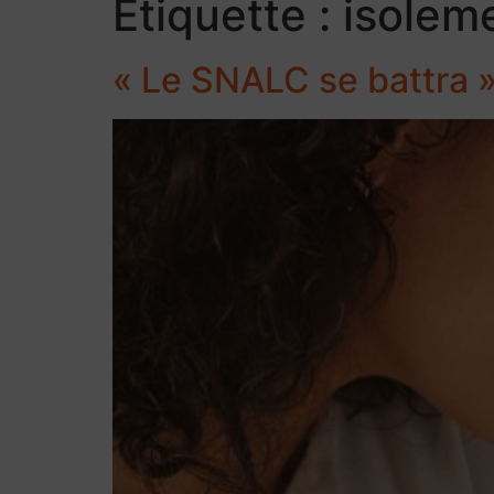
Étiquette :
isolem
« Le SNALC se battra 