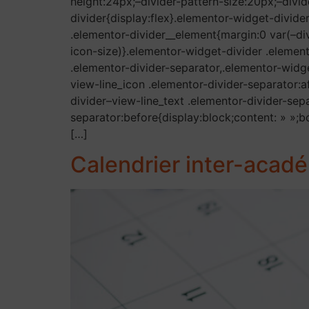
height:24px;–divider-pattern-size:20px;–divid
divider{display:flex}.elementor-widget-divide
.elementor-divider__element{margin:0 var(–div
icon-size)}.elementor-widget-divider .element
.elementor-divider-separator,.elementor-widge
view-line_icon .elementor-divider-separator:a
divider–view-line_text .elementor-divider-sep
separator:before{display:block;content: » »;b
[…]
Calendrier inter-acad