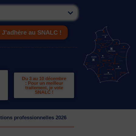
J’adhère au SNALC !
Du 3 au 10 décembre
: Pour un meilleur
traitement, je vote
SNALC !
tions professionnelles 2026