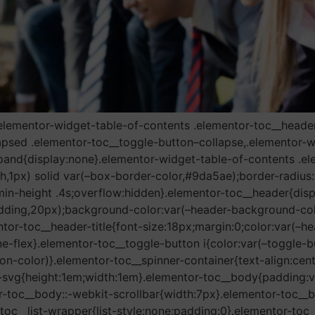
.elementor-widget-table-of-contents .elementor-toc__header-
apsed .elementor-toc__toggle-button–collapse,.elementor-w
pand{display:none}.elementor-widget-table-of-contents .el
h,1px) solid var(–box-border-color,#9da5ae);border-radius
in-height .4s;overflow:hidden}.elementor-toc__header{displa
ding,20px);background-color:var(–header-background-colo
or-toc__header-title{font-size:18px;margin:0;color:var(–he
ine-flex}.elementor-toc__toggle-button i{color:var(–toggle-
ton-color)}.elementor-toc__spinner-container{text-align:cen
n-svg{height:1em;width:1em}.elementor-toc__body{padding:
-toc__body::-webkit-scrollbar{width:7px}.elementor-toc__
toc__list-wrapper{list-style:none;padding:0}.elementor-toc