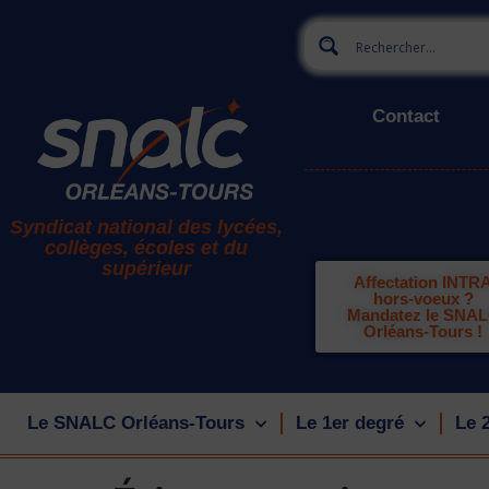
Contact
Syndicat national des lycées,
collèges, écoles et du
supérieur
Affectation INTR
hors-voeux ?
Mandatez le SNA
Orléans-Tours !
Le SNALC Orléans-Tours
Le 1er degré
Le 