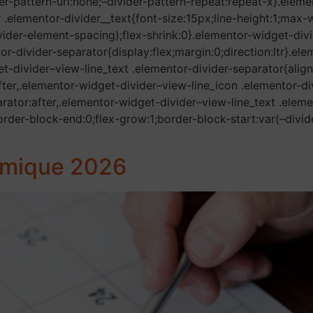
er-pattern-url:none;–divider-pattern-repeat:repeat-x}.elem
r .elementor-divider__text{font-size:15px;line-height:1;max
ider-element-spacing);flex-shrink:0}.elementor-widget-divi
or-divider-separator{display:flex;margin:0;direction:ltr}.el
t-divider–view-line_text .elementor-divider-separator{alig
fter,.elementor-widget-divider–view-line_icon .elementor-d
arator:after,.elementor-widget-divider–view-line_text .eleme
order-block-end:0;flex-grow:1;border-block-start:var(–divid
émique 2026