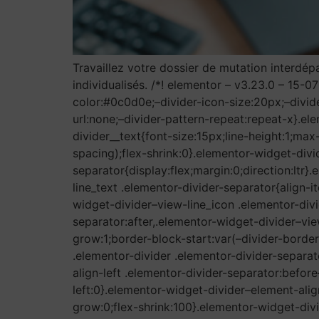
Travaillez votre dossier de mutation inter
individualisés. /*! elementor – v3.23.0 – 15-
color:#0c0d0e;–divider-icon-size:20px;–divid
url:none;–divider-pattern-repeat:repeat-x}.el
divider__text{font-size:15px;line-height:1;m
spacing);flex-shrink:0}.elementor-widget-divi
separator{display:flex;margin:0;direction:ltr
line_text .elementor-divider-separator{align-
widget-divider–view-line_icon .elementor-divi
separator:after,.elementor-widget-divider–vie
grow:1;border-block-start:var(–divider-border
.elementor-divider .elementor-divider-separat
align-left .elementor-divider-separator:befo
left:0}.elementor-widget-divider–element-alig
grow:0;flex-shrink:100}.elementor-widget-div