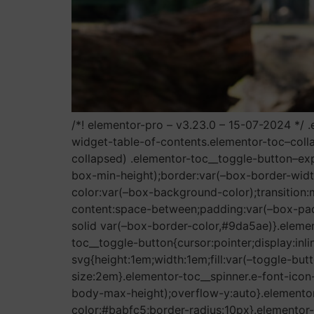
/*! elementor-pro – v3.23.0 – 15-07-2024 */ 
widget-table-of-contents.elementor-toc–coll
collapsed) .elementor-toc__toggle-button–ex
box-min-height);border:var(–box-border-widt
color:var(–box-background-color);transition:m
content:space-between;padding:var(–box-pad
solid var(–box-border-color,#9da5ae)}.element
toc__toggle-button{cursor:pointer;display:inl
svg{height:1em;width:1em;fill:var(–toggle-but
size:2em}.elementor-toc__spinner.e-font-ico
body-max-height);overflow-y:auto}.elementor
color:#babfc5;border-radius:10px}.elementor-