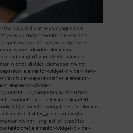
ns-Tours.Conseils et accompagnement
one;–divider-border-width:1px;–divider-
der-pattern-size:20px;–divider-pattern-
mentor-widget-divider .elementor-
_element{margin:0 var(–divider-element-
entor-widget-divider .elementor-divider-
r-separator,.elementor-widget-divider–view-
entor-divider-separator:after,.elementor-
ext .elementor-divider-
ck;content: » »;border-block-end:0;flex-
mentor-widget-divider–element-align-left
shrink:100}.elementor-widget-divider–element-
t .elementor-divider__element{margin-
ementor-divider__svg:last-of-type{flex-
{content:none}.elementor-widget-divider–