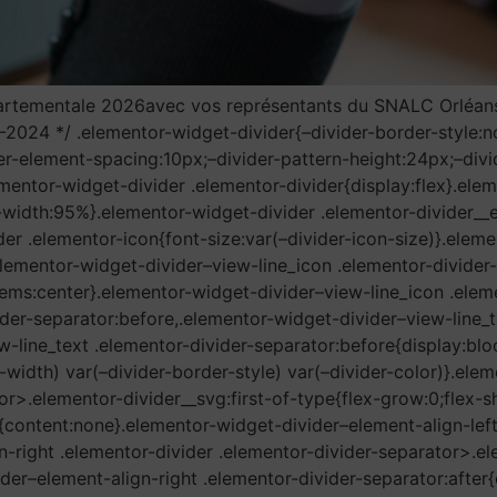
départementale 2026avec vos représentants du SNALC Orléa
07-2024 */ .elementor-widget-divider{–divider-border-style:n
er-element-spacing:10px;–divider-pattern-height:24px;–divi
ementor-widget-divider .elementor-divider{display:flex}.ele
ax-width:95%}.elementor-widget-divider .elementor-divider_
der .elementor-icon{font-size:var(–divider-icon-size)}.elem
}.elementor-widget-divider–view-line_icon .elementor-divide
items:center}.elementor-widget-divider–view-line_icon .elem
der-separator:before,.elementor-widget-divider–view-line_t
w-line_text .elementor-divider-separator:before{display:blo
-width) var(–divider-border-style) var(–divider-color)}.ele
or>.elementor-divider__svg:first-of-type{flex-grow:0;flex-
re{content:none}.elementor-widget-divider–element-align-lef
n-right .elementor-divider .elementor-divider-separator>.el
ider–element-align-right .elementor-divider-separator:after