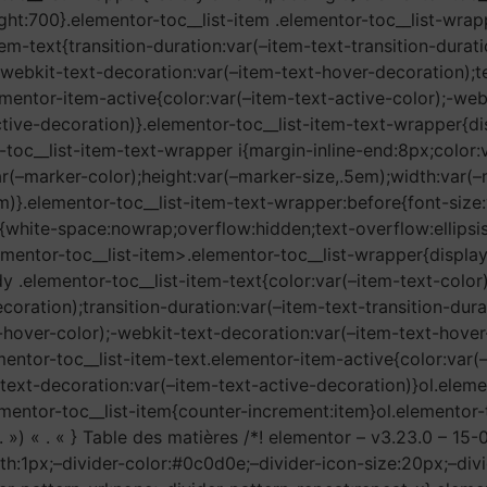
ght:700}.elementor-toc__list-item .elementor-toc__list-wrap
tem-text{transition-duration:var(–item-text-transition-durati
;-webkit-text-decoration:var(–item-text-hover-decoration);t
ementor-item-active{color:var(–item-text-active-color);-web
tive-decoration)}.elementor-toc__list-item-text-wrapper{dis
-toc__list-item-text-wrapper i{margin-inline-end:8px;color:
ar(–marker-color);height:var(–marker-size,.5em);width:var(–
m)}.elementor-toc__list-item-text-wrapper:before{font-size
xt{white-space:nowrap;overflow:hidden;text-overflow:ellipsis
ementor-toc__list-item>.elementor-toc__list-wrapper{displa
 .elementor-toc__list-item-text{color:var(–item-text-color
coration);transition-duration:var(–item-text-transition-dur
t-hover-color);-webkit-text-decoration:var(–item-text-hover
ntor-toc__list-item-text.elementor-item-active{color:var(–
;text-decoration:var(–item-text-active-decoration)}ol.eleme
ementor-toc__list-item{counter-increment:item}ol.elementor-
 ») « . « } Table des matières /*! elementor – v3.23.0 – 15
th:1px;–divider-color:#0c0d0e;–divider-icon-size:20px;–div