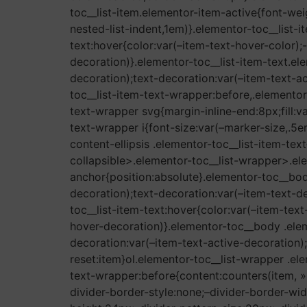
toc__list-item.elementor-item-active{font-wei
nested-list-indent,1em)}.elementor-toc__list-i
text:hover{color:var(–item-text-hover-color)
decoration)}.elementor-toc__list-item-text.el
decoration);text-decoration:var(–item-text-ac
toc__list-item-text-wrapper:before,.elementor
text-wrapper svg{margin-inline-end:8px;fill:v
text-wrapper i{font-size:var(–marker-size,.5e
content-ellipsis .elementor-toc__list-item-te
collapsible>.elementor-toc__list-wrapper>.el
anchor{position:absolute}.elementor-toc__body
decoration);text-decoration:var(–item-text-de
toc__list-item-text:hover{color:var(–item-tex
hover-decoration)}.elementor-toc__body .eleme
decoration:var(–item-text-active-decoration)
reset:item}ol.elementor-toc__list-wrapper .el
text-wrapper:before{content:counters(item, ».
divider-border-style:none;–divider-border-wid