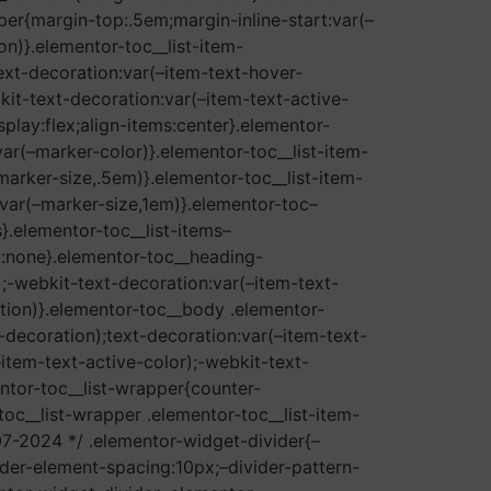
per{margin-top:.5em;margin-inline-start:var(–
on)}.elementor-toc__list-item-
ext-decoration:var(–item-text-hover-
kit-text-decoration:var(–item-text-active-
play:flex;align-items:center}.elementor-
var(–marker-color)}.elementor-toc__list-item-
marker-size,.5em)}.elementor-toc__list-item-
:var(–marker-size,1em)}.elementor-toc–
}.elementor-toc__list-items–
y:none}.elementor-toc__heading-
);-webkit-text-decoration:var(–item-text-
ation)}.elementor-toc__body .elementor-
-decoration);text-decoration:var(–item-text-
item-text-active-color);-webkit-text-
ntor-toc__list-wrapper{counter-
toc__list-wrapper .elementor-toc__list-item-
-07-2024 */ .elementor-widget-divider{–
ider-element-spacing:10px;–divider-pattern-