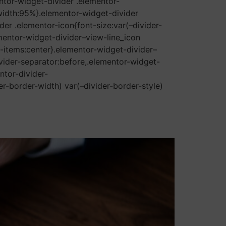
entor-widget-divider .elementor-
-width:95%}.elementor-widget-divider
der .elementor-icon{font-size:var(–divider-
ementor-widget-divider–view-line_icon
n-items:center}.elementor-widget-divider–
ivider-separator:before,.elementor-widget-
ntor-divider-
er-border-width) var(–divider-border-style)