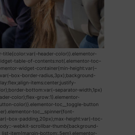
title{color:var(–header-color)}.elementor-
idget-table-of-contents:not(.elementor-toc–
ementor-widget-container{min-height:var(–
:var(–box-border-radius,3px);background-
y:flex;align-items:center;justify-
r);border-bottom:var(–separator-width,1px)
ader-color);flex-grow:1}.elementor-
button-color)}.elementor-toc__toggle-button
ter}.elementor-toc__spinner{font-
var(–box-padding,20px);max-height:var(–toc-
body::-webkit-scrollbar-thumb{background-
__list-item{margin-bottom:.5em}.elementor-