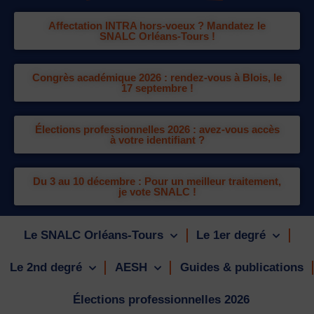
Affectation INTRA hors-voeux ? Mandatez le
SNALC Orléans-Tours !
Congrès académique 2026 : rendez-vous à Blois, le
17 septembre !
Élections professionnelles 2026 : avez-vous accès
à votre identifiant ?
Du 3 au 10 décembre : Pour un meilleur traitement,
je vote SNALC !
Le SNALC Orléans-Tours
Le 1er degré
Le 2nd degré
AESH
Guides & publications
Élections professionnelles 2026