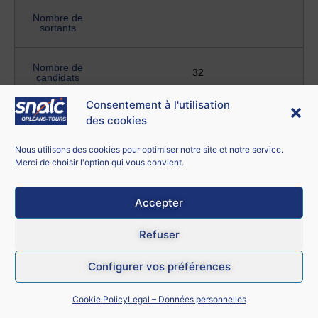
Nombre de
sortants
Nombre de
32
candidats
Consentement à l'utilisation
SII option ingénierie mécanique
des cookies
Barème du
Nous utilisons des cookies pour optimiser notre site et notre service.
dernier
14
Merci de choisir l'option qui vous convient.
entrant
Accepter
Nombre
4
d'entrants
Refuser
Nombre de
1
Configurer vos préférences
sortants
Cookie Policy
Legal – Données personnelles
Nombre de
55
candidats