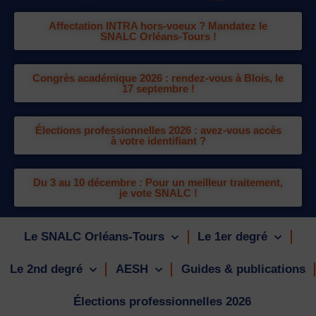
Affectation INTRA hors-voeux ? Mandatez le
SNALC Orléans-Tours !
Congrès académique 2026 : rendez-vous à Blois, le
17 septembre !
Élections professionnelles 2026 : avez-vous accès
à votre identifiant ?
Du 3 au 10 décembre : Pour un meilleur traitement,
je vote SNALC !
Le SNALC Orléans-Tours
Le 1er degré
Le 2nd degré
AESH
Guides & publications
Élections professionnelles 2026