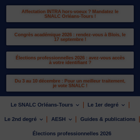
Affectation INTRA hors-voeux ? Mandatez le
SNALC Orléans-Tours !
Congrès académique 2026 : rendez-vous à Blois, le
17 septembre !
Élections professionnelles 2026 : avez-vous accès
à votre identifiant ?
Du 3 au 10 décembre : Pour un meilleur traitement,
je vote SNALC !
Le SNALC Orléans-Tours
Le 1er degré
Le 2nd degré
AESH
Guides & publications
Élections professionnelles 2026