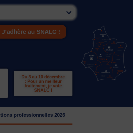
J’adhère au SNALC !
Du 3 au 10 décembre
: Pour un meilleur
traitement, je vote
SNALC !
tions professionnelles 2026