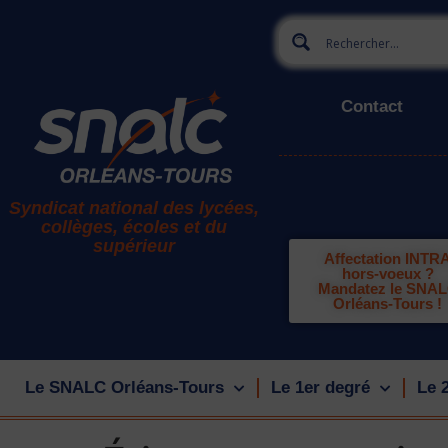
Contact
Syndicat national des lycées,
collèges, écoles et du
supérieur
Affectation INTR
hors-voeux ?
Mandatez le SNA
Orléans-Tours !
Le SNALC Orléans-Tours
Le 1er degré
Le 