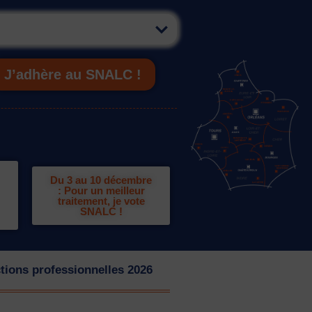
J’adhère au SNALC !
Du 3 au 10 décembre
: Pour un meilleur
traitement, je vote
SNALC !
tions professionnelles 2026