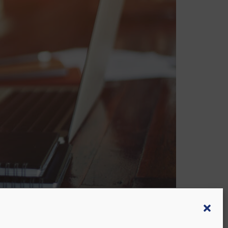
élèves, auxquelles s’ajoutent 108 heures