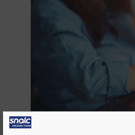
En tant que professeurs des écoles, nos obli
réglementaires annuelles (ce qui représente tr
Le SNALC École Orléans-Tours vous propose d’