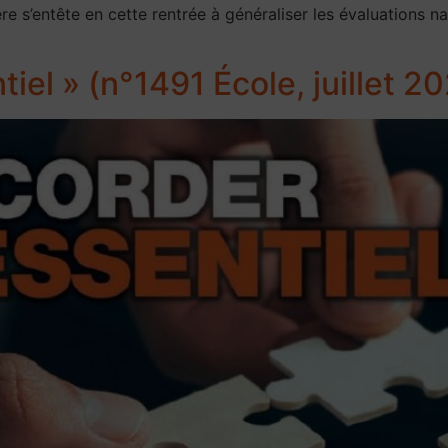
ère s’entête en cette rentrée à généraliser les évaluations n
tiel » (n°1491 École, juillet 2