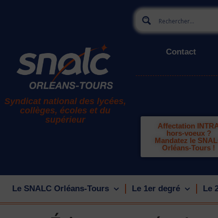
Contact
Syndicat national des lycées,
collèges, écoles et du
supérieur
Affectation INTR
hors-voeux ?
Mandatez le SNA
Orléans-Tours !
Le SNALC Orléans-Tours
Le 1er degré
Le 