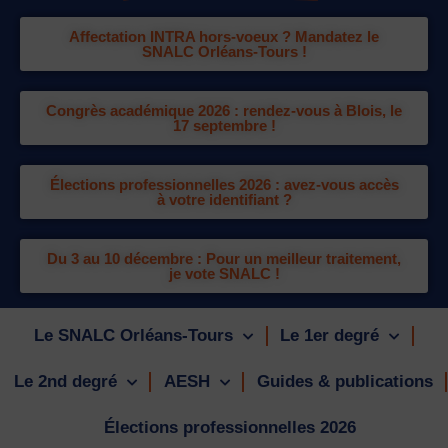
Affectation INTRA hors-voeux ? Mandatez le
SNALC Orléans-Tours !
Congrès académique 2026 : rendez-vous à Blois, le
17 septembre !
Élections professionnelles 2026 : avez-vous accès
à votre identifiant ?
Du 3 au 10 décembre : Pour un meilleur traitement,
je vote SNALC !
Le SNALC Orléans-Tours
Le 1er degré
Le 2nd degré
AESH
Guides & publications
Élections professionnelles 2026