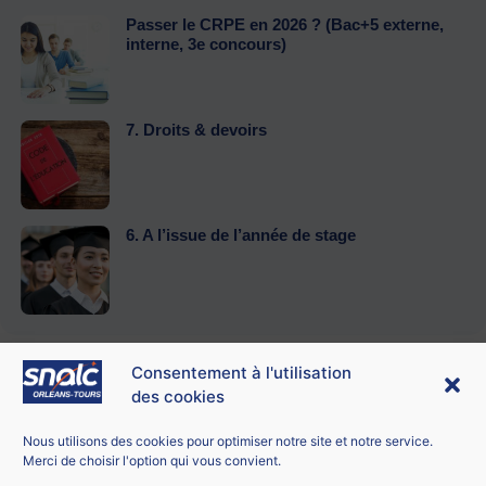
Passer le CRPE en 2026 ? (Bac+5 externe,
interne, 3e concours)
7. Droits & devoirs
6. A l’issue de l’année de stage
Consentement à l'utilisation
des cookies
Contacter le SNALC Orléans-Tours
SNALC ORLÉANS-TOURS
Nous utilisons des cookies pour optimiser notre site et notre service.
21 bis rue George Sand
Merci de choisir l'option qui vous convient.
18100 Vierzon