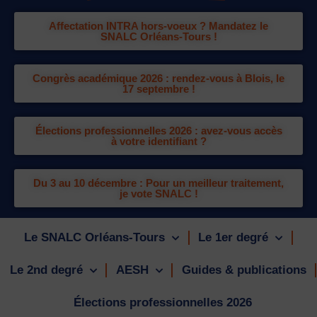
Affectation INTRA hors-voeux ? Mandatez le
SNALC Orléans-Tours !
Congrès académique 2026 : rendez-vous à Blois, le
17 septembre !
Élections professionnelles 2026 : avez-vous accès
à votre identifiant ?
Du 3 au 10 décembre : Pour un meilleur traitement,
je vote SNALC !
Le SNALC Orléans-Tours
Le 1er degré
Le 2nd degré
AESH
Guides & publications
Élections professionnelles 2026