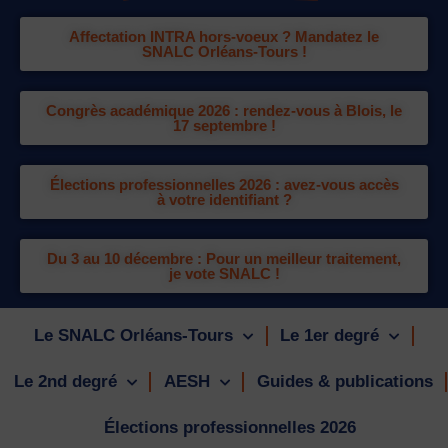
Affectation INTRA hors-voeux ? Mandatez le
SNALC Orléans-Tours !
Congrès académique 2026 : rendez-vous à Blois, le
17 septembre !
Élections professionnelles 2026 : avez-vous accès
à votre identifiant ?
Du 3 au 10 décembre : Pour un meilleur traitement,
je vote SNALC !
Le SNALC Orléans-Tours
Le 1er degré
Le 2nd degré
AESH
Guides & publications
Élections professionnelles 2026