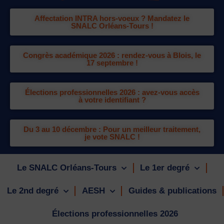
Affectation INTRA hors-voeux ? Mandatez le
SNALC Orléans-Tours !
Congrès académique 2026 : rendez-vous à Blois, le
17 septembre !
Élections professionnelles 2026 : avez-vous accès
à votre identifiant ?
Du 3 au 10 décembre : Pour un meilleur traitement,
je vote SNALC !
Le SNALC Orléans-Tours
Le 1er degré
Le 2nd degré
AESH
Guides & publications
Élections professionnelles 2026