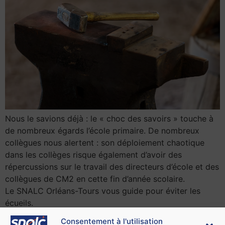
Nous le savions déjà : le « choc des savoirs » touche à
de nombreux égards l’école primaire. De nombreux
collègues nous alertent : son déploiement chaotique
dans les collèges risque également d’avoir des
répercussions sur le travail des directeurs d’école et des
collègues de CM2 en cette fin d’année scolaire.
Le SNALC Orléans-Tours vous guide pour éviter les
écueils.
Consentement à l'utilisation