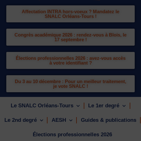
Affectation INTRA hors-voeux ? Mandatez le
SNALC Orléans-Tours !
Congrès académique 2026 : rendez-vous à Blois, le
17 septembre !
Élections professionnelles 2026 : avez-vous accès
à votre identifiant ?
Du 3 au 10 décembre : Pour un meilleur traitement,
je vote SNALC !
Le SNALC Orléans-Tours
Le 1er degré
Le 2nd degré
AESH
Guides & publications
Élections professionnelles 2026