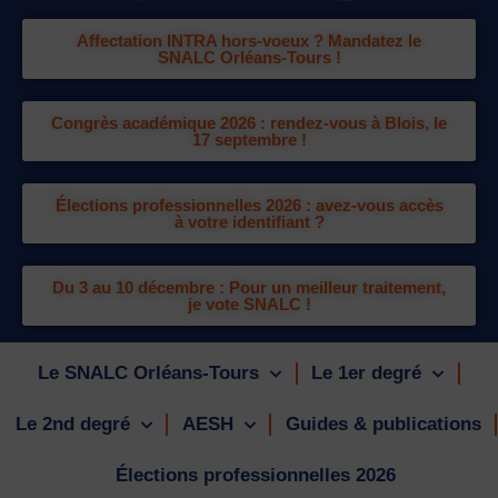
Affectation INTRA hors-voeux ? Mandatez le
SNALC Orléans-Tours !
Congrès académique 2026 : rendez-vous à Blois, le
17 septembre !
Élections professionnelles 2026 : avez-vous accès
à votre identifiant ?
Du 3 au 10 décembre : Pour un meilleur traitement,
je vote SNALC !
Le SNALC Orléans-Tours
Le 1er degré
Le 2nd degré
AESH
Guides & publications
Élections professionnelles 2026