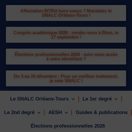
Affectation INTRA hors-voeux ? Mandatez le
SNALC Orléans-Tours !
Congrès académique 2026 : rendez-vous à Blois, le
17 septembre !
Élections professionnelles 2026 : avez-vous accès
à votre identifiant ?
Du 3 au 10 décembre : Pour un meilleur traitement,
je vote SNALC !
Le SNALC Orléans-Tours
Le 1er degré
Le 2nd degré
AESH
Guides & publications
Élections professionnelles 2026