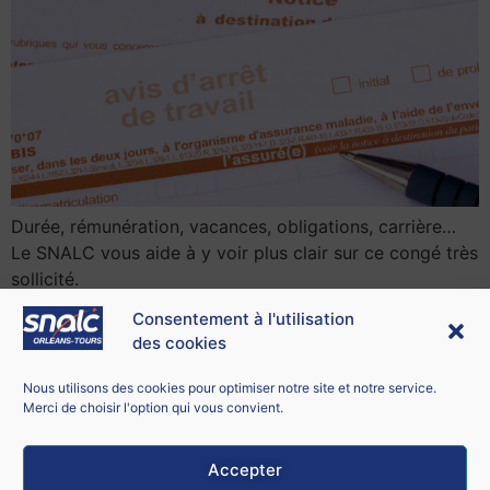
Durée, rémunération, vacances, obligations, carrière…
Le SNALC vous aide à y voir plus clair sur ce congé très
sollicité.
Consentement à l'utilisation
des cookies
Contacter le SNALC Orléans-Tours
SNALC ORLÉANS-TOURS
Nous utilisons des cookies pour optimiser notre site et notre service.
21 bis rue George Sand
Merci de choisir l'option qui vous convient.
18100 Vierzon
Accepter