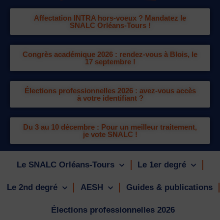
Affectation INTRA hors-voeux ? Mandatez le
SNALC Orléans-Tours !
Congrès académique 2026 : rendez-vous à Blois, le
17 septembre !
Élections professionnelles 2026 : avez-vous accès
à votre identifiant ?
Du 3 au 10 décembre : Pour un meilleur traitement,
je vote SNALC !
Le SNALC Orléans-Tours
Le 1er degré
Le 2nd degré
AESH
Guides & publications
Élections professionnelles 2026