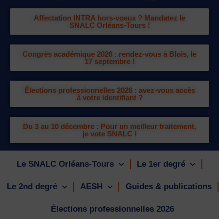
Affectation INTRA hors-voeux ? Mandatez le
SNALC Orléans-Tours !
Congrès académique 2026 : rendez-vous à Blois, le
17 septembre !
Élections professionnelles 2026 : avez-vous accès
à votre identifiant ?
Du 3 au 10 décembre : Pour un meilleur traitement,
je vote SNALC !
Le SNALC Orléans-Tours
Le 1er degré
Le 2nd degré
AESH
Guides & publications
Élections professionnelles 2026