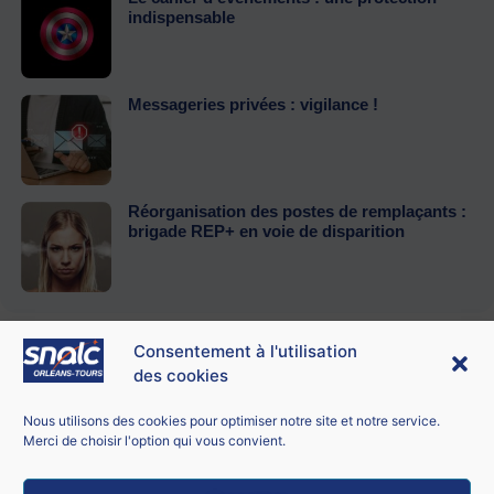
indispensable
Messageries privées : vigilance !
Réorganisation des postes de remplaçants :
brigade REP+ en voie de disparition
Consentement à l'utilisation
des cookies
Contacter le SNALC Orléans-Tours
SNALC ORLÉANS-TOURS
Nous utilisons des cookies pour optimiser notre site et notre service.
21 bis rue George Sand
Merci de choisir l'option qui vous convient.
18100 Vierzon