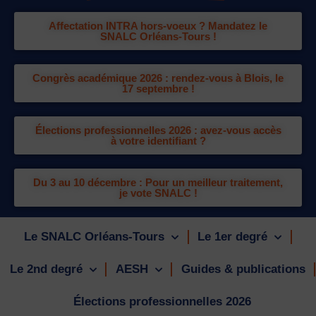
Affectation INTRA hors-voeux ? Mandatez le
SNALC Orléans-Tours !
Congrès académique 2026 : rendez-vous à Blois, le
17 septembre !
Élections professionnelles 2026 : avez-vous accès
à votre identifiant ?
Du 3 au 10 décembre : Pour un meilleur traitement,
je vote SNALC !
Le SNALC Orléans-Tours
Le 1er degré
Le 2nd degré
AESH
Guides & publications
Élections professionnelles 2026