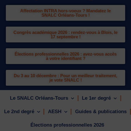
Affectation INTRA hors-voeux ? Mandatez le
SNALC Orléans-Tours !
Congrès académique 2026 : rendez-vous à Blois, le
17 septembre !
Élections professionnelles 2026 : avez-vous accès
à votre identifiant ?
Du 3 au 10 décembre : Pour un meilleur traitement,
je vote SNALC !
Le SNALC Orléans-Tours
Le 1er degré
Le 2nd degré
AESH
Guides & publications
Élections professionnelles 2026