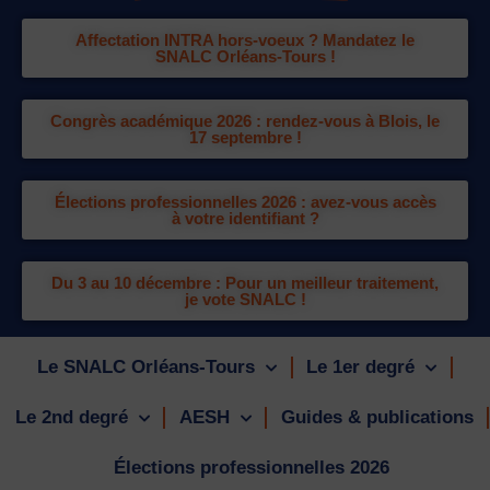
Affectation INTRA hors-voeux ? Mandatez le
SNALC Orléans-Tours !
Congrès académique 2026 : rendez-vous à Blois, le
17 septembre !
Élections professionnelles 2026 : avez-vous accès
à votre identifiant ?
Du 3 au 10 décembre : Pour un meilleur traitement,
je vote SNALC !
Le SNALC Orléans-Tours
Le 1er degré
Le 2nd degré
AESH
Guides & publications
Élections professionnelles 2026