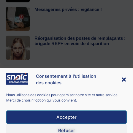
Messageries privées : vigilance !
Réorganisation des postes de remplaçants :
brigade REP+ en voie de disparition
Consentement à l'utilisation
des cookies
Contacter le SNALC Orléans-Tours
SNALC ORLÉANS-TOURS
Nous utilisons des cookies pour optimiser notre site et notre service.
21 bis rue George Sand
Merci de choisir l'option qui vous convient.
18100 Vierzon
Accepter
Mentions légales
Refuser