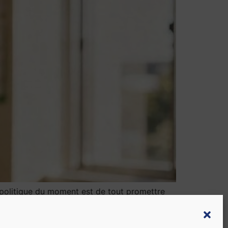
a politique du moment est de tout promettre
ser les stores ! Comment ça, vous n’avez pas de
 en a pas ? Alors, n’oubliez pas de vous