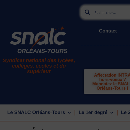
Contact
Syndicat national des lycées,
collèges, écoles et du
supérieur
Affectation INTR
hors-voeux ?
Mandatez le SNA
Orléans-Tours !
Le SNALC Orléans-Tours
Le 1er degré
Le 