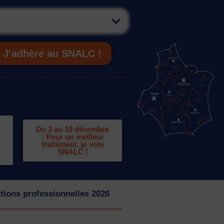
J’adhère au SNALC !
Du 3 au 10 décembre
: Pour un meilleur
traitement, je vote
SNALC !
tions professionnelles 2026