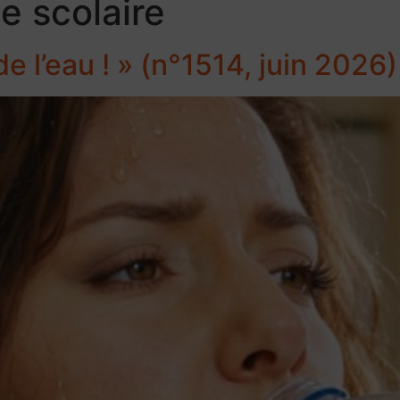
e scolaire
de l’eau ! » (n°1514, juin 2026)