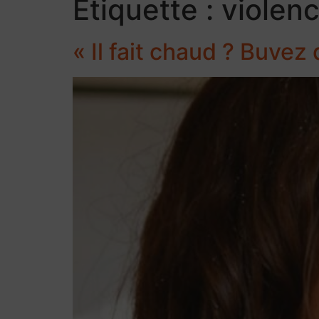
Étiquette :
violenc
« Il fait chaud ? Buvez 