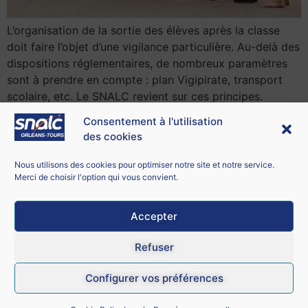
L’organisation de la sortie des élèves après la classe
doit faire l’objet d’une vigilance particulière. Au-delà des
dispositions réglementaires, de nombreux paramètres
sont à prendre en compte : plan Vigipirate, transport
scolaire, etc. Le SNALC revient sur ces principes.
Consentement à l'utilisation
des cookies
Contacter le SNALC Orléans-Tours
SNALC ORLÉANS-TOURS
Nous utilisons des cookies pour optimiser notre site et notre service.
21 bis rue George Sand
Merci de choisir l'option qui vous convient.
18100 Vierzon
Accepter
Mentions légales
Refuser
CGU
Configurer vos préférences
Données personnelles