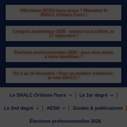
Affectation INTRA hors-voeux ? Mandatez le
SNALC Orléans-Tours !
Congrès académique 2026 : rendez-vous à Blois, le
17 septembre !
Élections professionnelles 2026 : avez-vous accès
à votre identifiant ?
Du 3 au 10 décembre : Pour un meilleur traitement,
je vote SNALC !
Le SNALC Orléans-Tours
Le 1er degré
Le 2nd degré
AESH
Guides & publications
Élections professionnelles 2026