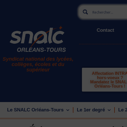
Contact
Syndicat national des lycées,
collèges, écoles et du
supérieur
Affectation INTR
hors-voeux ?
Mandatez le SNA
Orléans-Tours !
Le SNALC Orléans-Tours
Le 1er degré
Le 