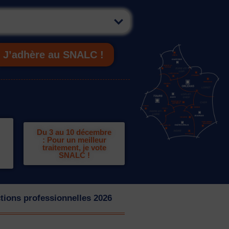
J’adhère au SNALC !
Du 3 au 10 décembre
: Pour un meilleur
traitement, je vote
SNALC !
tions professionnelles 2026